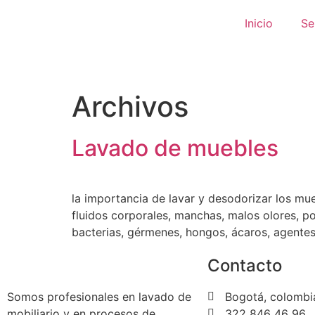
Inicio
Se
Archivos
Lavado de muebles
la importancia de lavar y desodorizar los m
fluidos corporales, manchas, malos olores, p
bacterias, gérmenes, hongos, ácaros, agente
Contacto
Somos profesionales en lavado de
Bogotá, colombi
mobiliario y en procesos de
322 846 46 96