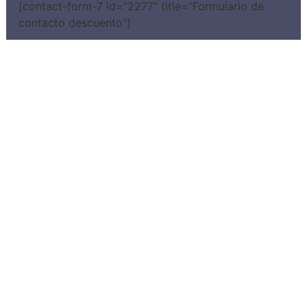
[contact-form-7 id="2277" title="Formulario de
contacto descuento"]